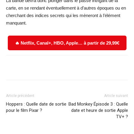
La bande devra donc plonger dans le passé intrigant de la
carte, en se rendant éventuellement à d’autres époques ou en
cherchant des indices secrets qui les mèneront à l’élément
manquant.
🔥 Netflix, Canal+, HBO, Apple… à partir de 29,99€
Facebook
X
WhatsApp
Email
Article précédent
Article suivant
Hoppers : Quelle date de sortie
Bad Monkey Épisode 3 : Quelle
pour le film Pixar ?
date et heure de sortie Apple
TV+ ?