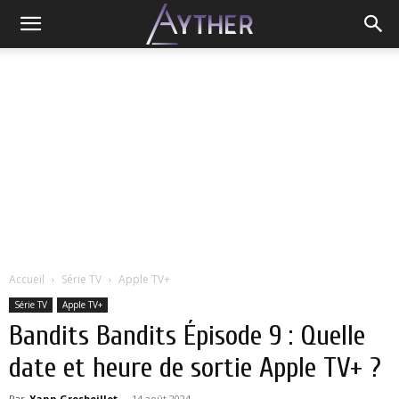
Accueil
Série TV
Apple TV+
Série TV
Apple TV+
Bandits Bandits Épisode 9 : Quelle
date et heure de sortie Apple TV+ ?
Par
Yann Grosboillot
-
14 août 2024