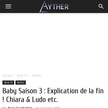
Accueil
Série TV
Netflix
Série TV
Netflix
Baby Saison 3 : Explication de la fin
! Chiara & Ludo etc.
Par
Yann Grosboillot
-
16 septembre 2020