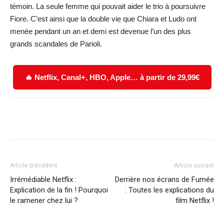
témoin. La seule femme qui pouvait aider le trio à poursuivre
Fiore. C’est ainsi que la double vie que Chiara et Ludo ont
menée pendant un an et demi est devenue l’un des plus
grands scandales de Parioli.
🔥 Netflix, Canal+, HBO, Apple… à partir de 29,99€
Facebook
X
WhatsApp
Email
Article précédent
Article suivant
Irrémédiable Netflix :
Derrière nos écrans de Fumée
Explication de la fin ! Pourquoi
: Toutes les explications du
le ramener chez lui ?
film Netflix !