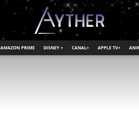
AMAZON PRIME
DISNEY +
CANAL+
APPLE TV+
ANI
Ayther