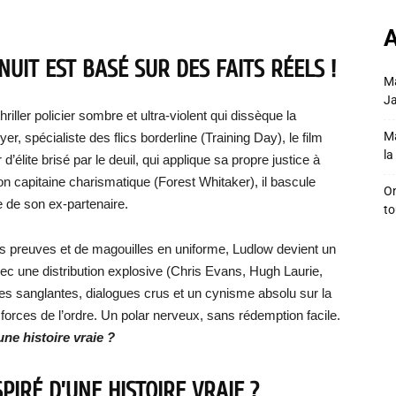
A
NUIT EST BASÉ SUR DES FAITS RÉELS !
Ma
Ja
riller policier sombre et ultra-violent qui dissèque la
Ma
r, spécialiste des flics borderline (Training Day), le film
la 
élite brisé par le deuil, qui applique sa propre justice à
son capitaine charismatique (Forest Whitaker), il bascule
On
 de son ex-partenaire.
to
s preuves et de magouilles en uniforme, Ludlow devient un
ec une distribution explosive (Chris Evans, Hugh Laurie,
des sanglantes, dialogues crus et un cynisme absolu sur la
forces de l’ordre. Un polar nerveux, sans rédemption facile.
une histoire vraie ?
SPIRÉ D’UNE HISTOIRE VRAIE ?