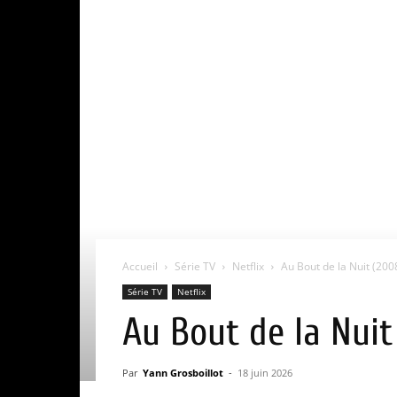
Accueil
Série TV
Netflix
Au Bout de la Nuit (2008)
Série TV
Netflix
Au Bout de la Nuit 
Par
Yann Grosboillot
-
18 juin 2026