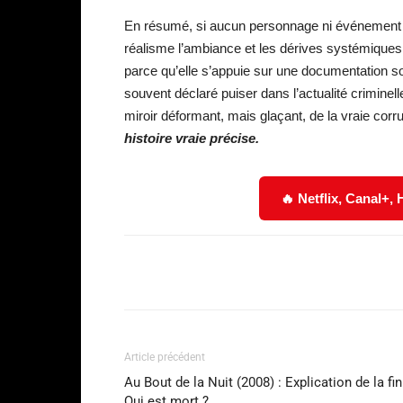
En résumé, si aucun personnage ni événement n’e
réalisme l’ambiance et les dérives systémiques
parce qu’elle s’appuie sur une documentation so
souvent déclaré puiser dans l’actualité criminel
miroir déformant, mais glaçant, de la vraie corr
histoire vraie précise.
🔥 Netflix, Canal+,
Facebook
Partager
Article précédent
Au Bout de la Nuit (2008) : Explication de la fin
Qui est mort ?