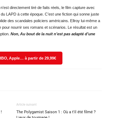
st directement tiré de faits réels, le film capture avec
 du LAPD à cette époque. C’est une fiction qui sonne juste
lide des scandales policiers américains. Ellroy lui-même a
le pour nourrir ses romans et scénarios. Le résultat est un
uption.
Non, Au bout de la nuit n’est pas adapté d’une
 HBO, Apple… à partir de 29,99€
X
WhatsApp
Email
Article suivant
 !
The Polygamist Saison 1 : Où a t’il été filmé ?
Lieux de tournage !