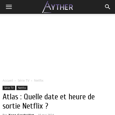
Accueil
Série TV
Netflix
Série TV
Netflix
Atlas : Quelle date et heure de
sortie Netflix ?
Par
Yann Grosboillot
-
15 mai 2024