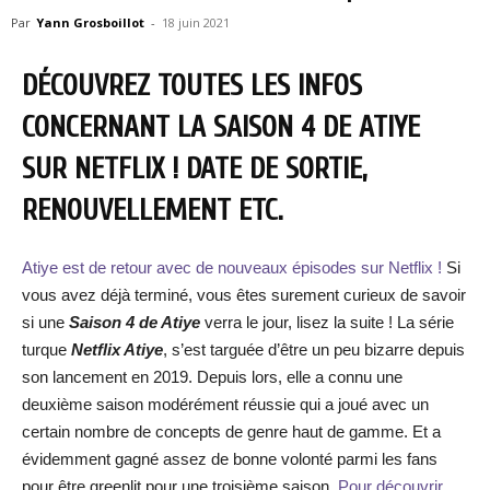
Par
Yann Grosboillot
-
18 juin 2021
DÉCOUVREZ TOUTES LES INFOS
CONCERNANT LA SAISON 4 DE ATIYE
SUR NETFLIX ! DATE DE SORTIE,
RENOUVELLEMENT ETC.
Atiye est de retour avec de nouveaux épisodes sur Netflix !
Si
vous avez déjà terminé, vous êtes surement curieux de savoir
si une
Saison 4 de Atiye
verra le jour, lisez la suite ! La série
turque
Netflix Atiye
, s’est targuée d’être un peu bizarre depuis
son lancement en 2019. Depuis lors, elle a connu une
deuxième saison modérément réussie qui a joué avec un
certain nombre de concepts de genre haut de gamme. Et a
évidemment gagné assez de bonne volonté parmi les fans
pour être greenlit pour une troisième saison.
Pour découvrir