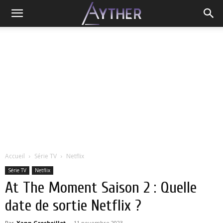
Accueil
Série TV
Netflix
Série TV
Netflix
At The Moment Saison 2 : Quelle
date de sortie Netflix ?
Par
Yann Grosboillot
-
11 novembre 2023