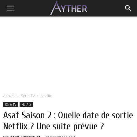
Accueil
Série TV
Netflix
Série TV
Netflix
Asaf Saison 2 : Quelle date de sortie
Netflix ? Une suite prévue ?
Par
Yann Grosboillot
-
29 novembre 2024