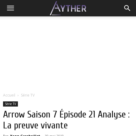
Accueil
Série TV
Série TV
Arrow Saison 7 Épisode 21 Analyse :
La preuve vivante
Par
Yann Grosboillot
-
30 mai 2019