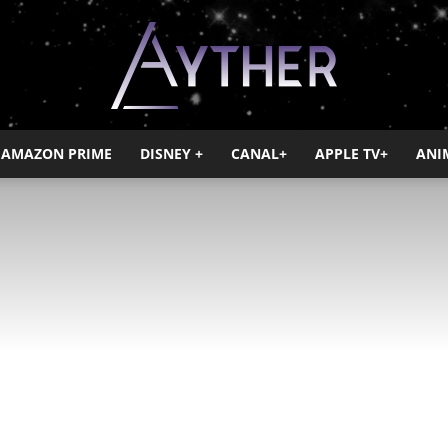
AMAZON PRIME
DISNEY +
CANAL+
APPLE TV+
ANI
Ayther