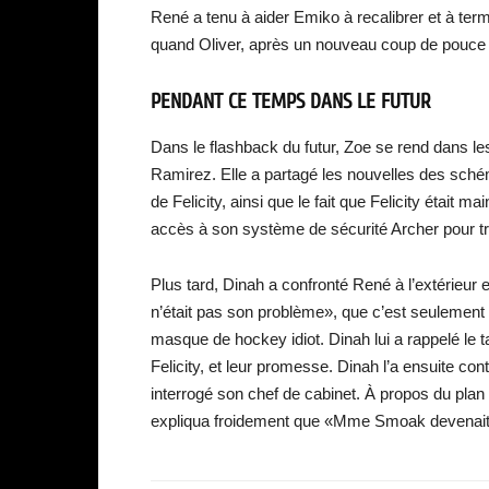
René a tenu à aider Emiko à recalibrer et à termi
quand Oliver, après un nouveau coup de pouce d
PENDANT CE TEMPS DANS LE FUTUR
Dans le flashback du futur, Zoe se rend dans les
Ramirez. Elle a partagé les nouvelles des sch
de Felicity, ainsi que le fait que Felicity était 
accès à son système de sécurité Archer pour tr
Plus tard, Dinah a confronté René à l’extérieur e
n’était pas son problème», que c’est seulement m
masque de hockey idiot. Dinah lui a rappelé le ta
Felicity, et leur promesse. Dinah l’a ensuite co
interrogé son chef de cabinet. À propos du plan
expliqua froidement que «Mme Smoak devenait un 