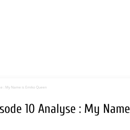
se : My Name is Emiko Queen
isode 10 Analyse : My Name