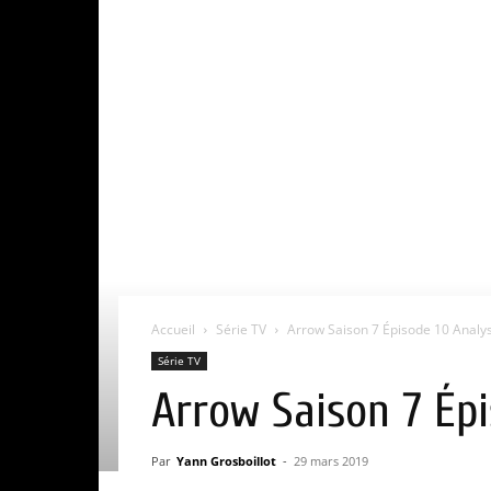
Accueil
Série TV
Arrow Saison 7 Épisode 10 Analy
Série TV
Arrow Saison 7 Ép
Par
Yann Grosboillot
-
29 mars 2019