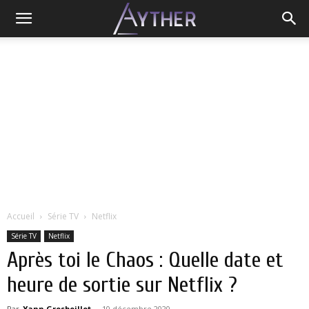
Accueil
Série TV
Netflix
Série TV
Netflix
Après toi le Chaos : Quelle date et
heure de sortie sur Netflix ?
Par
Yann Grosboillot
-
10 décembre 2020