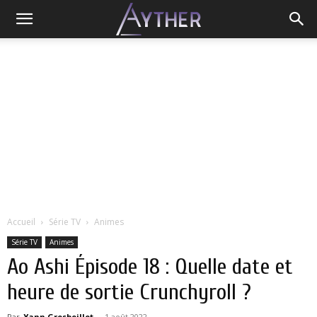
Accueil
Série TV
Animes
Série TV
Animes
Ao Ashi Épisode 18 : Quelle date et
heure de sortie Crunchyroll ?
Par
Yann Grosboillot
-
1 août 2022