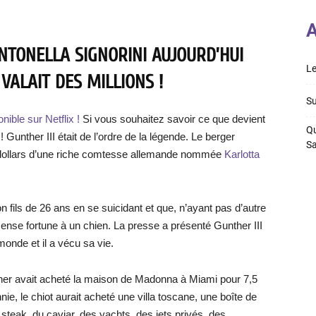
A
NTONELLA SIGNORINI AUJOURD’HUI
Le
VALAIT DES MILLIONS !
Su
nible sur Netflix !
Si vous souhaitez savoir ce que devient
Qu
 ! Gunther III était de l’ordre de la légende. Le berger
S
de dollars d’une riche comtesse allemande nommée
Karlotta
n fils de 26 ans en se suicidant et que, n’ayant pas d’autre
ense fortune à un chien. La presse a présenté Gunther III
onde et il a vécu sa vie.
er avait acheté la maison de Madonna à Miami pour 7,5
nie, le chiot aurait acheté une villa toscane, une boîte de
u steak, du caviar, des yachts, des jets privés, des