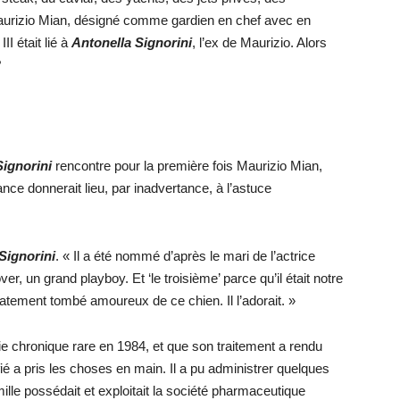
urizio Mian, désigné comme gardien en chef avec en
I était lié à
Antonella Signorini
, l’ex de Maurizio. Alors
?
Signorini
rencontre pour la première fois Maurizio Mian,
nce donnerait lieu, par inadvertance, à l’astuce
Signorini
. « Il a été nommé d’après le mari de l’actrice
over, un grand playboy. Et ‘le troisième’ parce qu’il était notre
atement tombé amoureux de ce chien. Il l’adorait. »
die chronique rare en 1984, et que son traitement a rendu
fié a pris les choses en main. Il a pu administrer quelques
le possédait et exploitait la société pharmaceutique