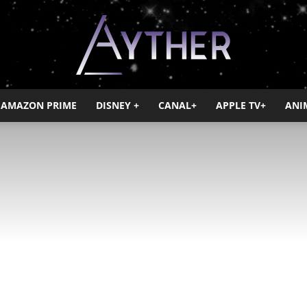
AMAZON PRIME
DISNEY +
CANAL+
APPLE TV+
ANI
Ayther