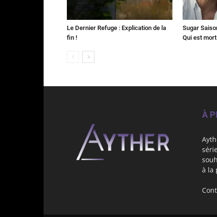
Le Dernier Refuge : Explication de la
Sugar Saison 
fin !
Qui est mort
À 
Ayth
séri
souh
à la
Cont