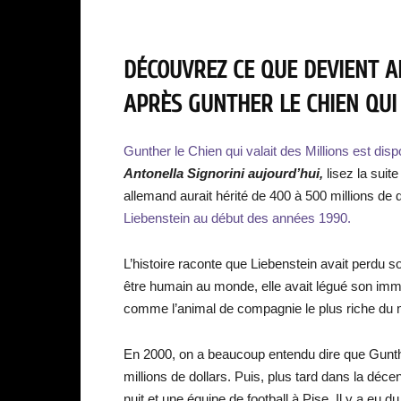
DÉCOUVREZ CE QUE DEVIENT A
APRÈS GUNTHER LE CHIEN QUI 
Gunther le Chien qui valait des Millions est dispo
Antonella Signorini aujourd’hui,
lisez la suite
allemand aurait hérité de 400 à 500 millions 
Liebenstein au début des années 1990.
L’histoire raconte que Liebenstein avait perdu so
être humain au monde, elle avait légué son imm
comme l’animal de compagnie le plus riche du m
En 2000, on a beaucoup entendu dire que Gunth
millions de dollars. Puis, plus tard dans la décen
nuit et une équipe de football à Pise. Il y a eu d