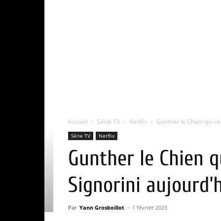
Accueil
Série TV
Netflix
Gunther le Chien qui val
Série TV
Netflix
Gunther le Chien q
Signorini aujourd’h
Par
Yann Grosboillot
-
1 février 2023