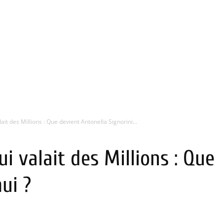
ait des Millions : Que devient Antonella Signorini...
ui valait des Millions : Que
ui ?