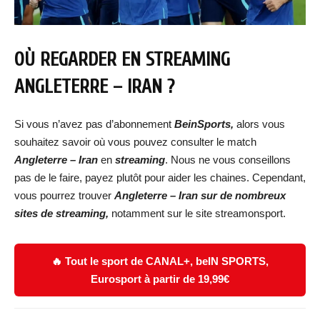
OÙ REGARDER EN STREAMING
ANGLETERRE – IRAN
?
Si vous n’avez pas d’abonnement
BeinSports,
alors vous
souhaitez savoir où vous pouvez consulter le match
Angleterre – Iran
en
streaming
. Nous ne vous conseillons
pas de le faire, payez plutôt pour aider les chaines. Cependant,
vous pourrez trouver
Angleterre – Iran
s
ur de nombreux
sites de streaming,
notamment sur le site streamonsport.
🔥 Tout le sport de CANAL+, beIN SPORTS,
Eurosport à partir de 19,99€