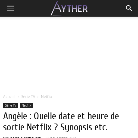
Accueil
Série TV
Netflix
Série TV
Netflix
Angèle : Quelle date et heure de
sortie Netflix ? Synopsis etc.
Par
Yann Grosboillot
-
22 novembre 2021