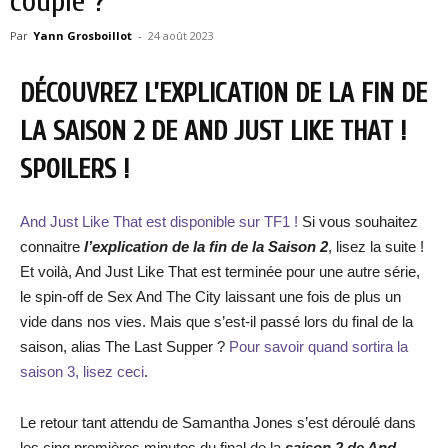
couple ?
Par
Yann Grosboillot
-
24 août 2023
DÉCOUVREZ L’EXPLICATION DE LA FIN DE
LA SAISON 2 DE AND JUST LIKE THAT !
SPOILERS !
And Just Like That est disponible sur TF1 !
Si vous souhaitez
connaitre
l’explication de la fin de la Saison 2
, lisez la suite !
Et voilà, And Just Like That est terminée pour une autre série,
le spin-off de Sex And The City laissant une fois de plus un
vide dans nos vies. Mais que s’est-il passé lors du final de la
saison, alias The Last Supper ?
Pour savoir quand sortira la
saison 3, lisez ceci
.
Le retour tant attendu de Samantha Jones s’est déroulé dans
les cinq premières minutes du final de la
saison 2 de And