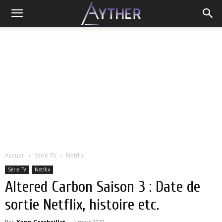
Accueil
Série TV
Netflix
Série TV
Netflix
Altered Carbon Saison 3 : Date de
sortie Netflix, histoire etc.
Par
Yann Grosboillot
-
1 mars 2020