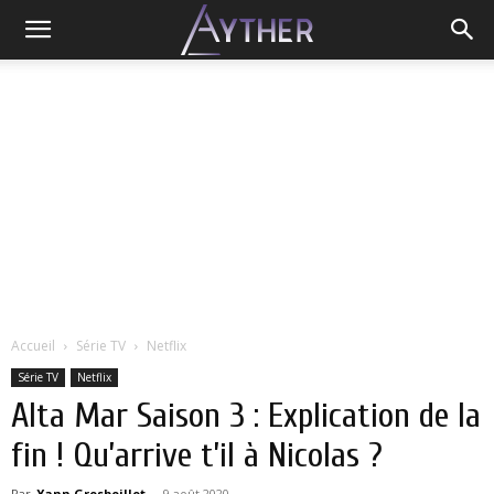
Accueil
Série TV
Netflix
Série TV
Netflix
Alta Mar Saison 3 : Explication de la
fin ! Qu’arrive t’il à Nicolas ?
Par
Yann Grosboillot
-
9 août 2020