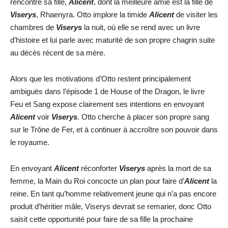
rencontre sa fille,
Alicent
, dont la meilleure amie est la fille de
Viserys
, Rhaenyra. Otto implore la timide
Alicent
de visiter les
chambres de
Viserys
la nuit, où elle se rend avec un livre
d’histoire et lui parle avec maturité de son propre chagrin suite
au décès récent de sa mère.
Alors que les motivations d’Otto restent principalement
ambiguës dans l’épisode 1 de House of the Dragon, le livre
Feu et Sang expose clairement ses intentions en envoyant
Alicent
voir
Viserys
. Otto cherche à placer son propre sang
sur le Trône de Fer, et à continuer à accroître son pouvoir dans
le royaume.
En envoyant
Alicent
réconforter
Viserys
après la mort de sa
femme, la Main du Roi concocte un plan pour faire d’
Alicent
la
reine. En tant qu’homme relativement jeune qui n’a pas encore
produit d’héritier mâle, Viserys devrait se remarier, donc Otto
saisit cette opportunité pour faire de sa fille la prochaine