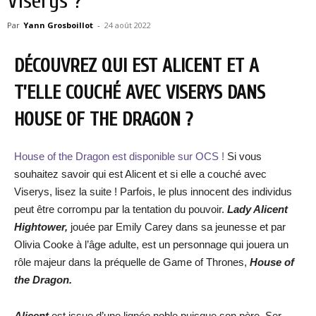
Viserys ?
Par
Yann Grosboillot
-
24 août 2022
DÉCOUVREZ QUI EST ALICENT ET A
T’ELLE COUCHÉ AVEC VISERYS DANS
HOUSE OF THE DRAGON ?
House of the Dragon est disponible sur OCS !
Si vous
souhaitez savoir qui est Alicent et si elle a couché avec
Viserys, lisez la suite ! Parfois, le plus innocent des individus
peut être corrompu par la tentation du pouvoir.
Lady Alicent
Hightower,
jouée par Emily Carey dans sa jeunesse et par
Olivia Cooke à l’âge adulte, est un personnage qui jouera un
rôle majeur dans la préquelle de Game of Thrones,
House of
the Dragon.
Alicent
est issue d’une lignée noble puisque son père, Ser