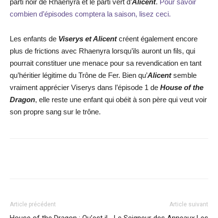
parti noir de Rhaenyra et le parti vert d’
Alicent
.
Pour savoir
combien d’épisodes comptera la saison, lisez ceci.
Les enfants de
Viserys et Alicent
créent également encore
plus de frictions avec Rhaenyra lorsqu’ils auront un fils, qui
pourrait constituer une menace pour sa revendication en tant
qu’héritier légitime du Trône de Fer. Bien qu’
Alicent
semble
vraiment apprécier Viserys dans l’épisode 1 de
House of the
Dragon
, elle reste une enfant qui obéit à son père qui veut voir
son propre sang sur le trône.
Facebook
X
WhatsApp
Email
Article précédent
Article suivant