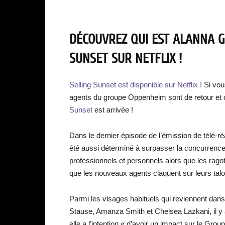
DÉCOUVREZ QUI EST ALANNA G
SUNSET SUR NETFLIX !
Selling Sunset est disponible sur Netflix !
Si vou
agents du groupe Oppenheim sont de retour et ce
Sunset
est arrivée !
Dans le dernier épisode de l’émission de télé-ré
été aussi déterminé à surpasser la concurrence e
professionnels et personnels alors que les ragot
que les nouveaux agents claquent sur leurs talon
Parmi les visages habituels qui reviennent dans
Stause, Amanza Smith et Chelsea Lazkani, il y a
elle a l’intention « d’avoir un impact sur le G