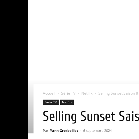
Accueil
Série TV
Netflix
Selling Sunset Saison 8 
Série TV
Netflix
Selling Sunset Sai
Par
Yann Grosboillot
-
6 septembre 2024