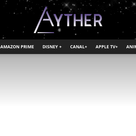
AMAZON PRIME
DISNEY +
CANAL+
APPLE TV+
ANI
Ayther