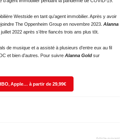
nce d’agent immobilier pendant la pandémie de COVID-19.
bilière Westside en tant qu’agent immobilier. Après y avoir
ur rejoindre The Oppenheim Group en novembre 2023.
Alanna
llet 2022 après s’être fiancés trois ans plus tôt.
ls de musique et a assisté à plusieurs d’entre eux au fil
C et bien d’autres. Pour suivre
Alanna Gold
sur
 HBO, Apple… à partir de 29,99€
X
WhatsApp
Email
Article suivant