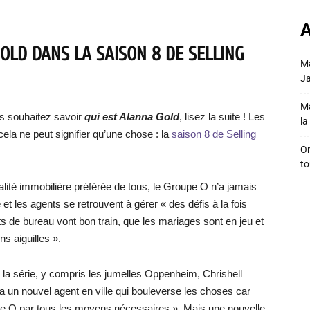
A
OLD DANS LA SAISON 8 DE SELLING
Ma
Ja
Ma
s souhaitez savoir
qui est Alanna Gold
, lisez la suite ! Les
la 
la ne peut signifier qu’une chose : la
saison 8 de Selling
On
to
alité immobilière préférée de tous, le Groupe O n’a jamais
t les agents se retrouvent à gérer « des défis à la fois
s de bureau vont bon train, que les mariages sont en jeu et
s aiguilles ».
 la série, y compris les jumelles Oppenheim, Chrishell
 un nouvel agent en ville qui bouleverse les choses car
roupe O par tous les moyens nécessaires ». Mais une nouvelle