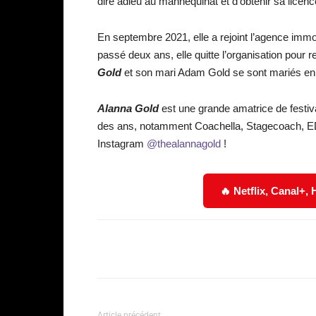
dire adieu au mannequinat et d’obtenir sa lice
En septembre 2021, elle a rejoint l’agence immo
passé deux ans, elle quitte l’organisation po
Gold
et son mari Adam Gold se sont mariés en jui
Alanna Gold
est une grande amatrice de festiva
des ans, notamment Coachella, Stagecoach, ED
Instagram
@thealannagold
!
🔥 Netflix, Canal+,
Facebook
Partager
Article précédent