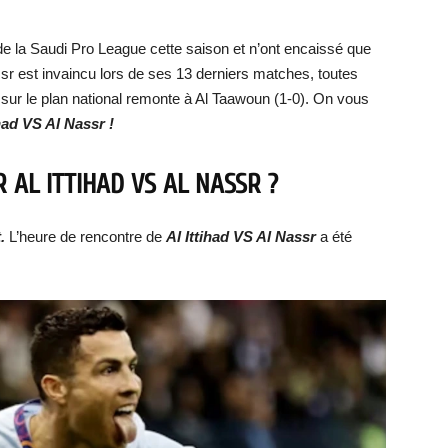
de la Saudi Pro League cette saison et n’ont encaissé que
sr est invaincu lors de ses 13 derniers matches, toutes
 sur le plan national remonte à Al Taawoun (1-0). On vous
ihad VS Al Nassr
!
ER
AL ITTIHAD VS AL NASSR
?
t.
L’heure de rencontre de
Al Ittihad VS Al Nassr
a été