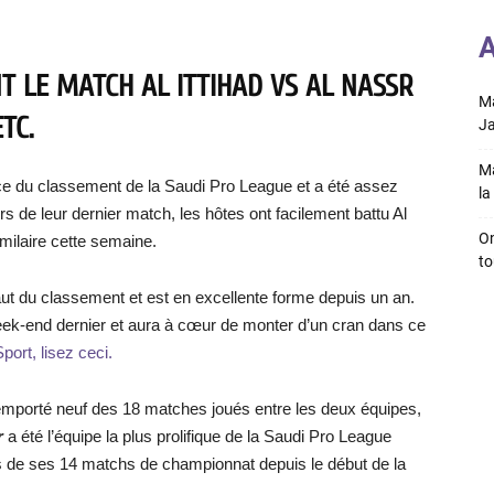
A
T LE MATCH AL ITTIHAD VS AL NASSR
Ma
TC.
Ja
Ma
ce du classement de la Saudi Pro League et a été assez
la 
s de leur dernier match, les hôtes ont facilement battu Al
On
imilaire cette semaine.
to
aut du classement et est en excellente forme depuis un an.
e week-end dernier et aura à cœur de monter d’un cran dans ce
port, lisez ceci.
remporté neuf des 18 matches joués entre les deux équipes,
r
a été l’équipe la plus prolifique de la Saudi Pro League
rs de ses 14 matchs de championnat depuis le début de la