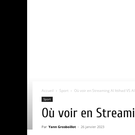
Accueil
Sport
Où voir en Streaming Al Ittihad VS Al
Sport
Où voir en Streami
Par
Yann Grosboillot
-
26 janvier 2023