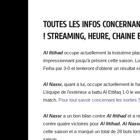
TOUTES LES INFOS CONCERNAN
! STREAMING, HEURE, CHAINE E
Al Ittihad
occupe actuellement la troisième pla
impressionnant jusqu’à présent cette saison. Lor
Feiha par 3-0 et tenteront d’obtenir un résultat s
Al Nassr,
quant à lui, occupe actuellement le h
L’équipe de l’extérieur a battu Al Ettifaq 1-0 l
match.
Pour tout savoir concernant les sorties S
Al Nassr
a un bon bilan contre
Al Ittihad
et a 
contre quatre victoires pour
Al Ittihad.
Al Nass
cette saison et a marqué un total de 28 buts lo
saison.