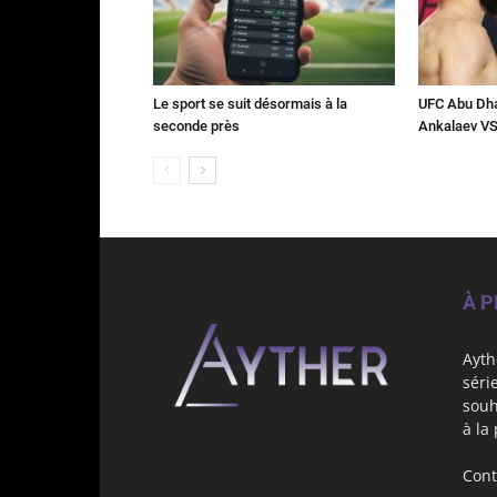
Le sport se suit désormais à la
UFC Abu Dha
seconde près
Ankalaev VS
À 
Ayth
séri
souh
à la
Cont