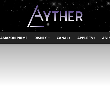
AMAZON PRIME
DISNEY +
CANAL+
APPLE TV+
ANI
Ayther