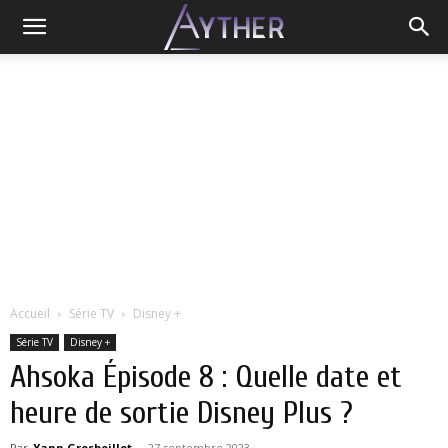
Accueil
Série TV
Disney +
Série TV
Disney +
Ahsoka Épisode 8 : Quelle date et
heure de sortie Disney Plus ?
Par
Yann Grosboillot
-
27 septembre 2023