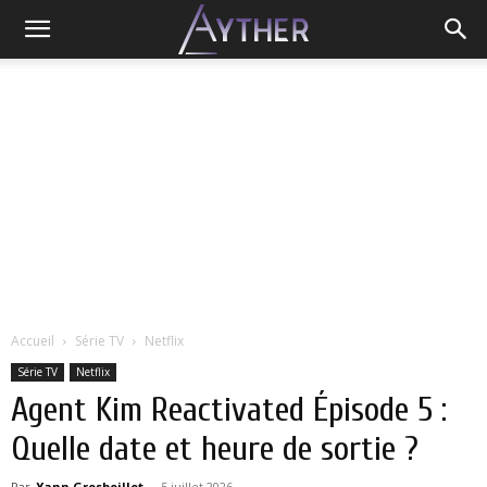
Accueil
Série TV
Netflix
Série TV
Netflix
Agent Kim Reactivated Épisode 5 :
Quelle date et heure de sortie ?
Par
Yann Grosboillot
-
5 juillet 2026