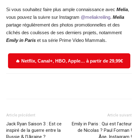
Si vous souhaitez faire plus ample connaissance avec
Melia
,
vous pouvez la suivre sur Instagram
@meliakreiling
.
Melia
partage régulièrement des photos promotionnelles et des
clichés des coulisses de ses derniers projets, notamment
Emily in Paris
et sa série Prime Video Mammals.
🔥 Netflix, Canal+, HBO, Apple… à partir de 29,99€
Facebook
X
WhatsApp
Email
Article précédent
Article suivant
Jack Ryan Saison 3 : Est ce
Emily in Paris : Qui est l’acteur
inspiré de la guerre entre la
de Nicolas ? Paul Forman !
Russie & l’Ukraine ?
Âge, Instagram !