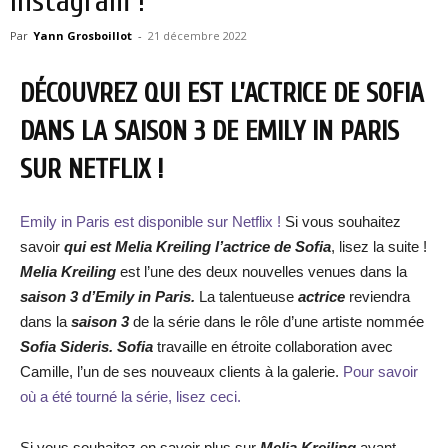
Instagram !
Par
Yann Grosboillot
-
21 décembre 2022
DÉCOUVREZ QUI EST L’ACTRICE DE SOFIA
DANS LA SAISON 3 DE EMILY IN PARIS
SUR NETFLIX !
Emily in Paris est disponible sur Netflix !
Si vous souhaitez
savoir
qui est Melia Kreiling l’actrice de Sofia
, lisez la suite !
Melia Kreiling
est l’une des deux nouvelles venues dans la
saison 3 d’Emily in Paris.
La talentueuse
actrice
reviendra
dans la
saison 3
de la série dans le rôle d’une artiste nommée
Sofia Sideris. Sofia
travaille en étroite collaboration avec
Camille, l’un de ses nouveaux clients à la galerie.
Pour savoir
où a été tourné la série, lisez ceci.
Si vous souhaitez en savoir plus sur
Melia Kreiling
avant