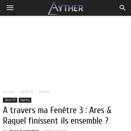
Accueil
Série TV
Netflix
Série TV
Netflix
A travers ma Fenêtre 3 : Ares &
Raquel finissent ils ensemble ?
Par
Yann Grosboillot
-
23 février 2024