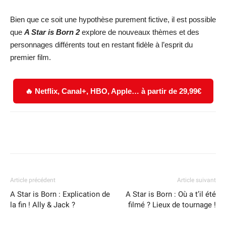
Bien que ce soit une hypothèse purement fictive, il est possible
que
A Star is Born 2
explore de nouveaux thèmes et des
personnages différents tout en restant fidèle à l’esprit du
premier film.
🔥 Netflix, Canal+, HBO, Apple… à partir de 29,99€
Facebook
X
WhatsApp
Email
Article précédent
Article suivant
A Star is Born : Explication de
A Star is Born : Où a t’il été
la fin ! Ally & Jack ?
filmé ? Lieux de tournage !