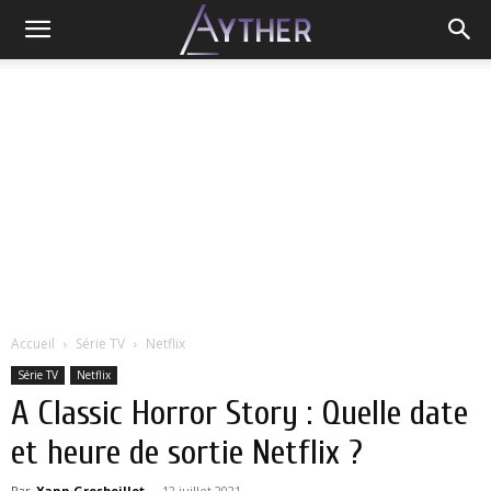
Accueil
Série TV
Netflix
Série TV
Netflix
A Classic Horror Story : Quelle date
et heure de sortie Netflix ?
Par
Yann Grosboillot
-
12 juillet 2021