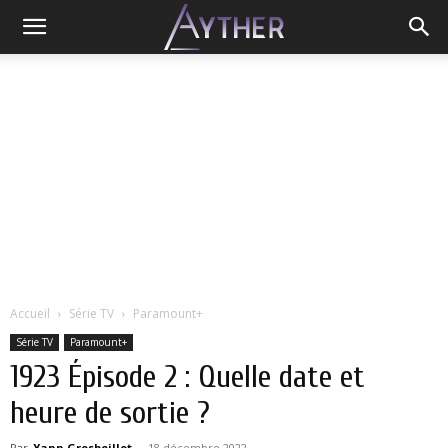
Accueil
Série TV
Paramount+
Série TV
Paramount+
1923 Épisode 2 : Quelle date et
heure de sortie ?
Par
Yann Grosboillot
-
18 décembre 2022