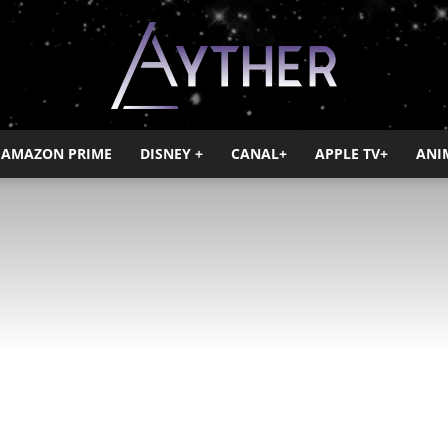
AMAZON PRIME
DISNEY +
CANAL+
APPLE TV+
ANI
Ayther