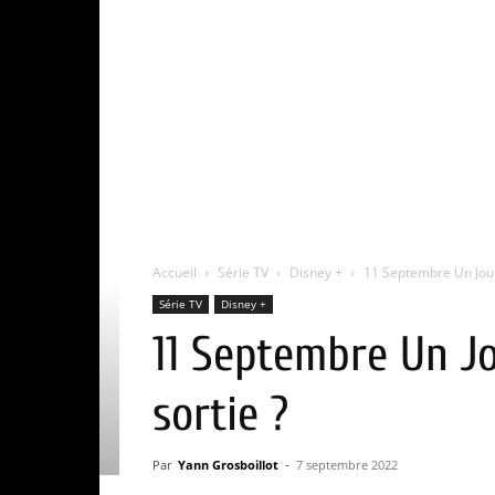
Accueil
Série TV
Disney +
11 Septembre Un Jour 
Série TV
Disney +
11 Septembre Un Jou
sortie ?
Par
Yann Grosboillot
-
7 septembre 2022