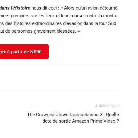
ans l’Histoire
nous dit ceci : « Alors qu’un avion détourné
iers pompiers sur les lieux et leur course contre la montre
ns des histoires extraordinaires d’évasion dans la tour Sud
saut de personnes gravement blessées. »
y+ à partir de 5.99€
X
WhatsApp
Email
Article suivant
The Crowned Clown Drama Saison 2 : Quelle
date de sortie Amazon Prime Video ?